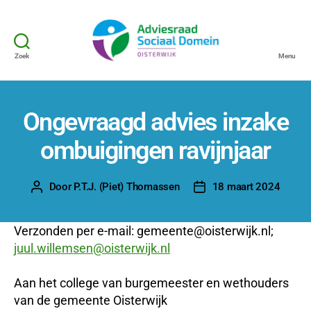
Zoek
Menu
Adviesraad
Sociaal
Domein
Oisterwijk
Ongevraagd advies inzake
ombuigingen ravijnjaar
Door
P.T.J. (Piet) Thomassen
18 maart 2024
Berichtauteur
Berichtdatum
Verzonden per e-mail: gemeente@oisterwijk.nl;
juul.willemsen@oisterwijk.nl
Aan het college van burgemeester en wethouders
van de gemeente Oisterwijk